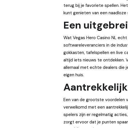
terug bij je favoriete spellen. H
kunt genieten van een naadloze sp
Een uitgebre
Wat Vegas Hero Casino NL echt 
softwareleveranciers in de indus
gokkasten, tafelspellen en live 
altijd iets nieuws te ontdekken. V
allemaal met echte dealers die je
eigen huis.
Aantrekkelij
Een van de grootste voordelen v
verwelkomd met een aantrekkelij
spelers zijn er regelmatig actie
zorgt ervoor dat je punten spaart