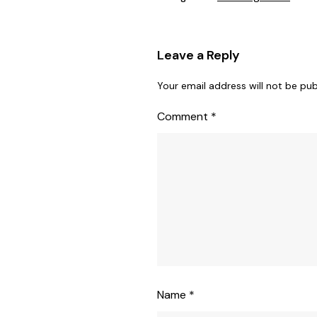
Leave a Reply
Your email address will not be pub
Comment
*
Name
*