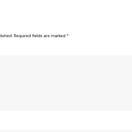
lished.
Required fields are marked
*