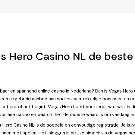
 Hero Casino NL de beste 
baar en spannend online casino in Nederland? Dan is Vegas Hero
een uitgebreid aanbod aan spellen, aantrekkelijke bonussen en een
er bent of net begint, Vegas Hero heeft voor ieder wat wils. In
opulaire casino en waarom het de moeite waard is om vandaag n
 Hero Casino NL is de soepele en eenvoudige registratie. Je kun
nnen met spelen. Het inloggen is net zo simpel: via de
vegas her