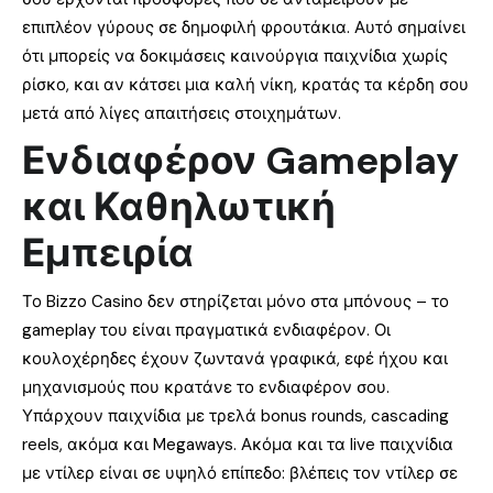
επιπλέον γύρους σε δημοφιλή φρουτάκια. Αυτό σημαίνει
ότι μπορείς να δοκιμάσεις καινούργια παιχνίδια χωρίς
ρίσκο, και αν κάτσει μια καλή νίκη, κρατάς τα κέρδη σου
μετά από λίγες απαιτήσεις στοιχημάτων.
Ενδιαφέρον Gameplay
και Καθηλωτική
Εμπειρία
Το Bizzo Casino δεν στηρίζεται μόνο στα μπόνους – το
gameplay του είναι πραγματικά ενδιαφέρον. Οι
κουλοχέρηδες έχουν ζωντανά γραφικά, εφέ ήχου και
μηχανισμούς που κρατάνε το ενδιαφέρον σου.
Υπάρχουν παιχνίδια με τρελά bonus rounds, cascading
reels, ακόμα και Megaways. Ακόμα και τα live παιχνίδια
με ντίλερ είναι σε υψηλό επίπεδο: βλέπεις τον ντίλερ σε