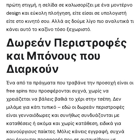
πρώτη στιγμή, η σελίδα σε καλωσορίζει με ένα μοντέρνο
design και εύκολη πλοήγηση, είτε είσαι σε υπολογιστή
είτε στο κινητό σου. Αλλά ας δούμε λίγο πιο αναλυτικά τι
κάνει αυτό το καζίνο τόσο ξεχωριστό.
Δωρεάν Περιστροφές
και Μπόνους που
Διαρκούν
Ένα από τα πράγματα που τραβάνε την προσοχή είναι οι
free spins που προσφέρονται συχνά, χωρίς να
χρειάζεται να βάλεις βαθιά το χέρι στην τσέπη. Δεν
μιλάμε για κάτι τυπικό – εδώ οι δωρεάν περιστροφές
είναι γενναιόδωρες και συνήθως συνδυάζονται με
καταθέσεις ή ακόμα και χωρίς κατάθεση, ειδικά για
καινούργιους παίκτες. Μόλις κάνεις εγγραφή, συχνά
σου έρχονται προσφορές που σε ανταμείβουν με