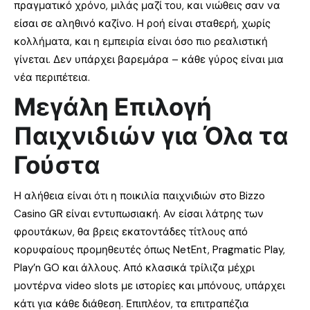
πραγματικό χρόνο, μιλάς μαζί του, και νιώθεις σαν να
είσαι σε αληθινό καζίνο. Η ροή είναι σταθερή, χωρίς
κολλήματα, και η εμπειρία είναι όσο πιο ρεαλιστική
γίνεται. Δεν υπάρχει βαρεμάρα – κάθε γύρος είναι μια
νέα περιπέτεια.
Μεγάλη Επιλογή
Παιχνιδιών για Όλα τα
Γούστα
Η αλήθεια είναι ότι η ποικιλία παιχνιδιών στο Bizzo
Casino GR είναι εντυπωσιακή. Αν είσαι λάτρης των
φρουτάκων, θα βρεις εκατοντάδες τίτλους από
κορυφαίους προμηθευτές όπως NetEnt, Pragmatic Play,
Play’n GO και άλλους. Από κλασικά τρίλιζα μέχρι
μοντέρνα video slots με ιστορίες και μπόνους, υπάρχει
κάτι για κάθε διάθεση. Επιπλέον, τα επιτραπέζια