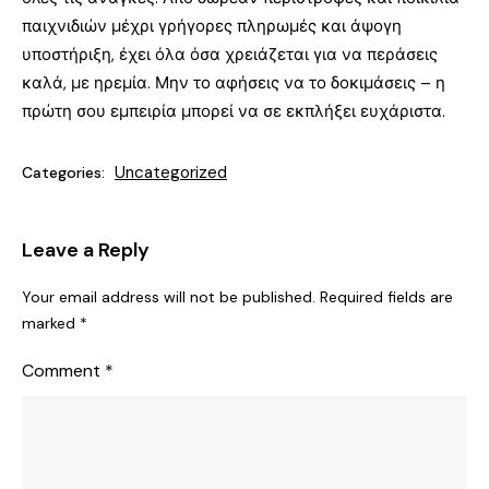
παιχνιδιών μέχρι γρήγορες πληρωμές και άψογη
υποστήριξη, έχει όλα όσα χρειάζεται για να περάσεις
καλά, με ηρεμία. Μην το αφήσεις να το δοκιμάσεις – η
πρώτη σου εμπειρία μπορεί να σε εκπλήξει ευχάριστα.
Uncategorized
Categories:
Leave a Reply
Your email address will not be published.
Required fields are
marked
*
Comment
*