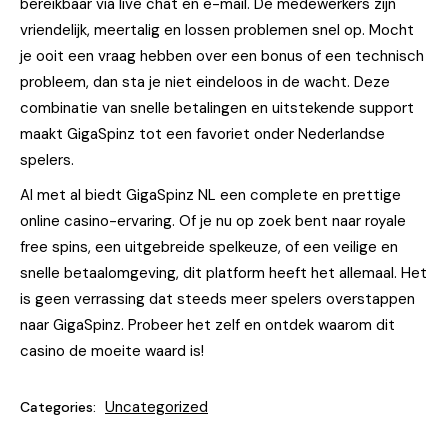
bereikbaar via live chat en e-mail. De medewerkers zijn
vriendelijk, meertalig en lossen problemen snel op. Mocht
je ooit een vraag hebben over een bonus of een technisch
probleem, dan sta je niet eindeloos in de wacht. Deze
combinatie van snelle betalingen en uitstekende support
maakt GigaSpinz tot een favoriet onder Nederlandse
spelers.
Al met al biedt GigaSpinz NL een complete en prettige
online casino-ervaring. Of je nu op zoek bent naar royale
free spins, een uitgebreide spelkeuze, of een veilige en
snelle betaalomgeving, dit platform heeft het allemaal. Het
is geen verrassing dat steeds meer spelers overstappen
naar GigaSpinz. Probeer het zelf en ontdek waarom dit
casino de moeite waard is!
Uncategorized
Categories: