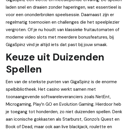
laden snel en draaien zonder haperingen, wat essentieel is
voor een ononderbroken speelsessie. Daarnaast zijn er
regelmatig toernooien en challenges die het speelplezier
vergroten. Of je nu houdt van klassieke fruitautomaten of
moderne video slots met meerdere bonusfeatures, bij
GigaSpinz vind je altijd iets dat past bij jouw smaak.
Keuze uit Duizenden
Spellen
Een van de sterkste punten van GigaSpinz is de enorme
spelbibliotheek. Het casino werkt samen met
toonaangevende softwareleveranciers zoals NetEnt,
Microgaming, Play’n GO en Evolution Gaming. Hierdoor heb
je toegang tot honderden, zo niet duizenden spellen. Denk
aan iconische gokkasten als Starburst, Gonzo’s Quest en
Book of Dead, maar ook aan live blackjack, roulette en