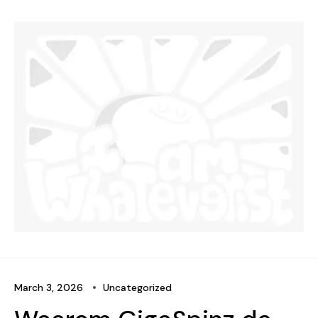
March 3, 2026
Uncategorized