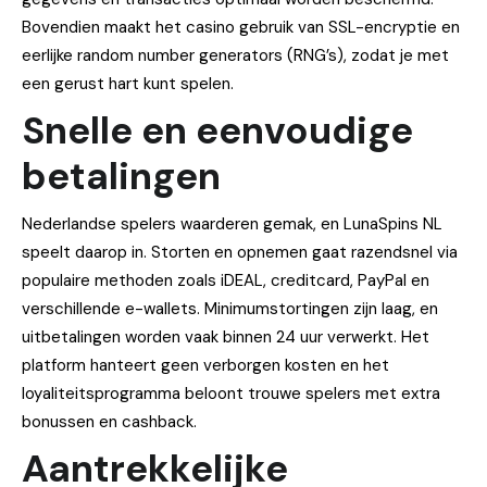
Bovendien maakt het casino gebruik van SSL-encryptie en
eerlijke random number generators (RNG’s), zodat je met
een gerust hart kunt spelen.
Snelle en eenvoudige
betalingen
Nederlandse spelers waarderen gemak, en LunaSpins NL
speelt daarop in. Storten en opnemen gaat razendsnel via
populaire methoden zoals iDEAL, creditcard, PayPal en
verschillende e-wallets. Minimumstortingen zijn laag, en
uitbetalingen worden vaak binnen 24 uur verwerkt. Het
platform hanteert geen verborgen kosten en het
loyaliteitsprogramma beloont trouwe spelers met extra
bonussen en cashback.
Aantrekkelijke