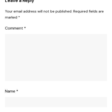
Leave a Reply
Your email address will not be published.
Required fields are
marked
*
Comment
*
Name
*