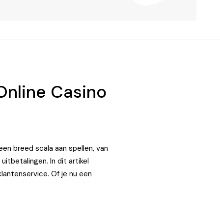
Online Casino
een breed scala aan spellen, van
tbetalingen. In dit artikel
lantenservice. Of je nu een