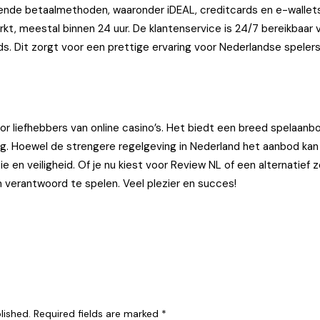
nde betaalmethoden, waaronder iDEAL, creditcards en e-wallets zo
kt, meestal binnen 24 uur. De klantenservice is 24/7 bereikbaar vi
s. Dit zorgt voor een prettige ervaring voor Nederlandse speler
or liefhebbers van online casino’s. Het biedt een breed spelaanbo
g. Hoewel de strengere regelgeving in Nederland het aanbod kan b
 en veiligheid. Of je nu kiest voor Review NL of een alternatief 
om verantwoord te spelen. Veel plezier en succes!
lished.
Required fields are marked
*