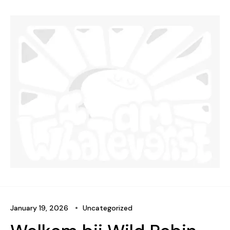
January 19, 2026
Uncategorized