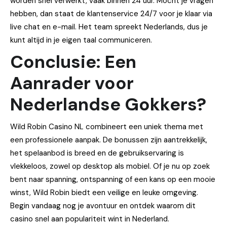
worden snel verwerkt, vaak binnen 24 uur. Mocht je vragen
hebben, dan staat de klantenservice 24/7 voor je klaar via
live chat en e-mail. Het team spreekt Nederlands, dus je
kunt altijd in je eigen taal communiceren.
Conclusie: Een
Aanrader voor
Nederlandse Gokkers?
Wild Robin Casino NL combineert een uniek thema met
een professionele aanpak. De bonussen zijn aantrekkelijk,
het spelaanbod is breed en de gebruikservaring is
vlekkeloos, zowel op desktop als mobiel. Of je nu op zoek
bent naar spanning, ontspanning of een kans op een mooie
winst, Wild Robin biedt een veilige en leuke omgeving.
Begin vandaag nog je avontuur en ontdek waarom dit
casino snel aan populariteit wint in Nederland.