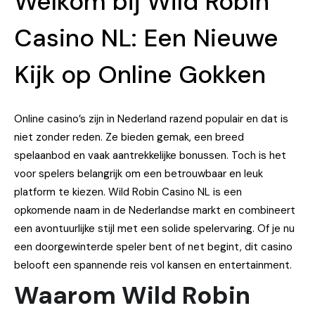
Welkom bij Wild Robin
Casino NL: Een Nieuwe
Kijk op Online Gokken
Online casino’s zijn in Nederland razend populair en dat is
niet zonder reden. Ze bieden gemak, een breed
spelaanbod en vaak aantrekkelijke bonussen. Toch is het
voor spelers belangrijk om een betrouwbaar en leuk
platform te kiezen. Wild Robin Casino NL is een
opkomende naam in de Nederlandse markt en combineert
een avontuurlijke stijl met een solide spelervaring. Of je nu
een doorgewinterde speler bent of net begint, dit casino
belooft een spannende reis vol kansen en entertainment.
Waarom Wild Robin