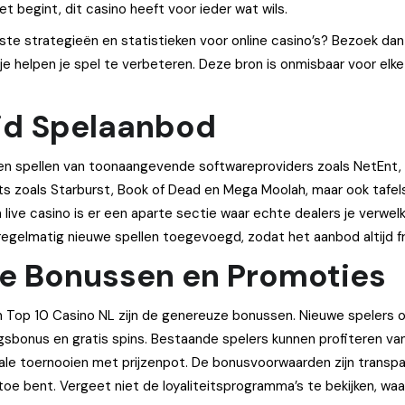
t begint, dit casino heeft voor ieder wat wils.
ste strategieën en statistieken voor online casino’s? Bezoek da
e helpen je spel te verbeteren. Deze bron is onmisbaar voor elke 
id Spelaanbod
en spellen van toonaangevende softwareproviders zoals NetEnt,
ots zoals Starburst, Book of Dead en Mega Moolah, maar ook tafels
n live casino is er een aparte sectie waar echte dealers je verwel
gelmatig nieuwe spellen toegevoegd, zodat het aanbod altijd fri
ke Bonussen en Promoties
n Top 10 Casino NL zijn de genereuze bonussen. Nieuwe spelers
gsbonus en gratis spins. Bestaande spelers kunnen profiteren van
e toernooien met prijzenpot. De bonusvoorwaarden zijn transpara
toe bent. Vergeet niet de loyaliteitsprogramma’s te bekijken, wa