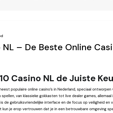
ed
 NL – De Beste Online Casin
0 Casino NL de Juiste Keu
eest populaire online casino’s in Nederland, speciaal ontworpen
 spellen, van klassieke gokkasten tot live dealer games, allemaal
is de gebruiksvriendelijke interface en de focus op veiligheid e
it kun je erop vertrouwen dat je in een betrouwbare omgeving spe