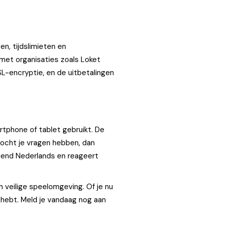
n, tijdslimieten en
met organisaties zoals Loket
SL-encryptie, en de uitbetalingen
artphone of tablet gebruikt. De
Mocht je vragen hebben, dan
oeiend Nederlands en reageert
veilige speelomgeving. Of je nu
g hebt. Meld je vandaag nog aan