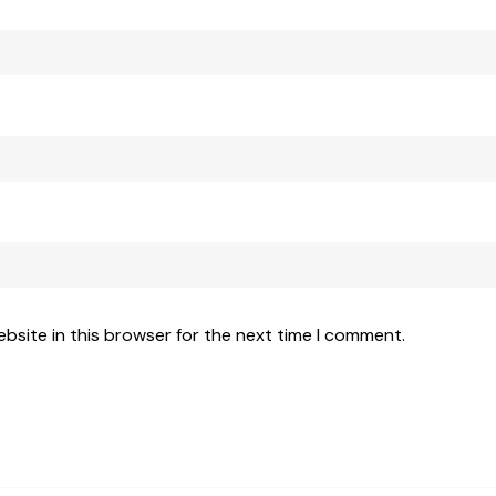
bsite in this browser for the next time I comment.