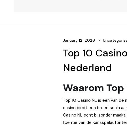
January 12, 2026
Uncategoriz
Top 10 Casino
Nederland
Waarom Top 1
Top 10 Casino NL is een van de m
casino biedt een breed scala aan
Casino NL echt bijzonder maakt, 
licentie van de Kansspelautorite