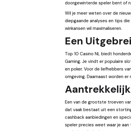
doorgewinterde speler bent of ne
Wil je meer weten over de nieuw
diepgaande analyses en tips die j
winkansen wil maximaliseren.
Een Uitgebre
Top 10 Casino NL biedt honderd
Gaming. Je vindt er populaire sl
en poker. Voor de liefhebbers va
omgeving. Daarnaast worden er re
Aantrekkelij
Een van de grootste troeven va
dat vaak bestaat uit een stortin
cashback aanbiedingen en special
speler precies weet waar je aan 