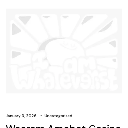
January 3, 2026
Uncategorized