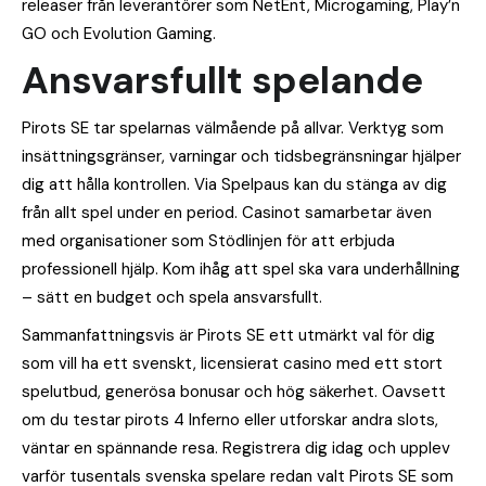
releaser från leverantörer som NetEnt, Microgaming, Play’n
GO och Evolution Gaming.
Ansvarsfullt spelande
Pirots SE tar spelarnas välmående på allvar. Verktyg som
insättningsgränser, varningar och tidsbegränsningar hjälper
dig att hålla kontrollen. Via Spelpaus kan du stänga av dig
från allt spel under en period. Casinot samarbetar även
med organisationer som Stödlinjen för att erbjuda
professionell hjälp. Kom ihåg att spel ska vara underhållning
– sätt en budget och spela ansvarsfullt.
Sammanfattningsvis är Pirots SE ett utmärkt val för dig
som vill ha ett svenskt, licensierat casino med ett stort
spelutbud, generösa bonusar och hög säkerhet. Oavsett
om du testar pirots 4 Inferno eller utforskar andra slots,
väntar en spännande resa. Registrera dig idag och upplev
varför tusentals svenska spelare redan valt Pirots SE som