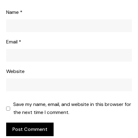
Name
*
Email
*
Website
Save my name, email, and website in this browser for
the next time I comment.