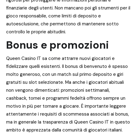
rigorosi per proteggere le informazioni personali e
finanziarie degli utenti. Non mancano poi gli strumenti per il
gioco responsabile, come limiti di deposito e
autoesclusione, che permettono di mantenere sotto
controllo le proprie abitudini.
Bonus e promozioni
Queen Casino IT sa come attrarre nuovi giocatori e
fidelizzare quelli esistenti. Il bonus di benvenuto è spesso
molto generoso, con un match sul primo deposito e giri
gratuiti su slot selezionate. Ma anche i giocatori abituali
non vengono dimenticati: promozioni settimanali,
cashback, tornei e programmi fedeltà offrono sempre un
motivo in più per tornare a giocare. È importante leggere
attentamente i requisiti di scommessa associati ai bonus,
ma in generale la trasparenza di Queen Casino IT in questo
ambito è apprezzata dalla comunità di giocatori italiani.