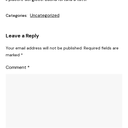
Uncategorized
Categories:
Leave a Reply
Your email address will not be published.
Required fields are
marked
*
Comment
*