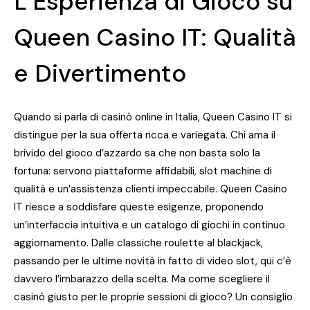
L’Esperienza di Gioco su
Queen Casino IT: Qualità
e Divertimento
Quando si parla di casinò online in Italia, Queen Casino IT si
distingue per la sua offerta ricca e variegata. Chi ama il
brivido del gioco d’azzardo sa che non basta solo la
fortuna: servono piattaforme affidabili, slot machine di
qualità e un’assistenza clienti impeccabile. Queen Casino
IT riesce a soddisfare queste esigenze, proponendo
un’interfaccia intuitiva e un catalogo di giochi in continuo
aggiornamento. Dalle classiche roulette al blackjack,
passando per le ultime novità in fatto di video slot, qui c’è
davvero l’imbarazzo della scelta. Ma come scegliere il
casinò giusto per le proprie sessioni di gioco? Un consiglio