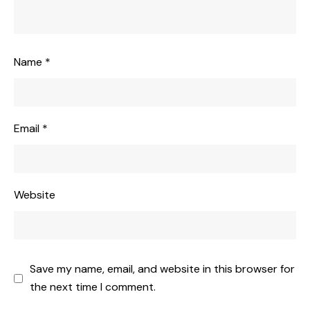
Name
*
Email
*
Website
Save my name, email, and website in this browser for
the next time I comment.