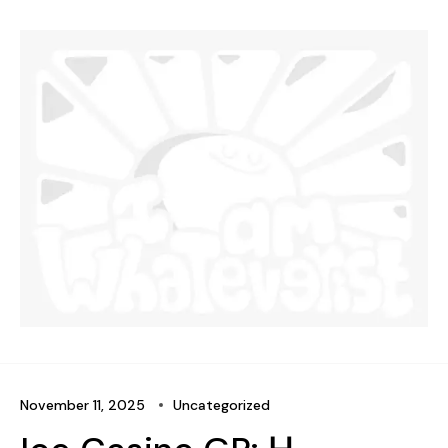
November 11, 2025
Uncategorized