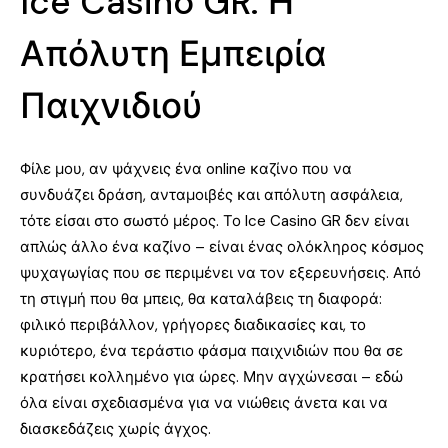
Ice Casino GR: Η
Απόλυτη Εμπειρία
Παιχνιδιού
Φίλε μου, αν ψάχνεις ένα online καζίνο που να
συνδυάζει δράση, ανταμοιβές και απόλυτη ασφάλεια,
τότε είσαι στο σωστό μέρος. Το Ice Casino GR δεν είναι
απλώς άλλο ένα καζίνο – είναι ένας ολόκληρος κόσμος
ψυχαγωγίας που σε περιμένει να τον εξερευνήσεις. Από
τη στιγμή που θα μπεις, θα καταλάβεις τη διαφορά:
φιλικό περιβάλλον, γρήγορες διαδικασίες και, το
κυριότερο, ένα τεράστιο φάσμα παιχνιδιών που θα σε
κρατήσει κολλημένο για ώρες. Μην αγχώνεσαι – εδώ
όλα είναι σχεδιασμένα για να νιώθεις άνετα και να
διασκεδάζεις χωρίς άγχος.