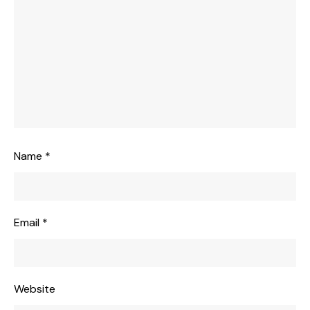
Name
*
Email
*
Website