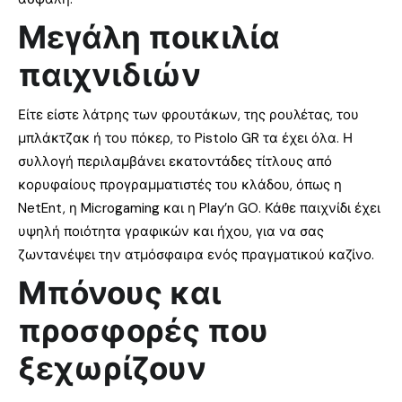
Μεγάλη ποικιλία
παιχνιδιών
Είτε είστε λάτρης των φρουτάκων, της ρουλέτας, του
μπλάκτζακ ή του πόκερ, το Pistolo GR τα έχει όλα. Η
συλλογή περιλαμβάνει εκατοντάδες τίτλους από
κορυφαίους προγραμματιστές του κλάδου, όπως η
NetEnt, η Microgaming και η Play’n GO. Κάθε παιχνίδι έχει
υψηλή ποιότητα γραφικών και ήχου, για να σας
ζωντανέψει την ατμόσφαιρα ενός πραγματικού καζίνο.
Μπόνους και
προσφορές που
ξεχωρίζουν