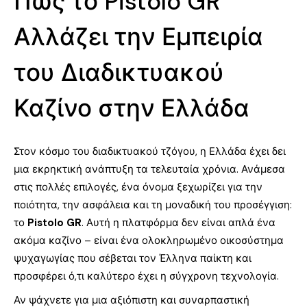
Πώς το Pistolo GR
Αλλάζει την Εμπειρία
του Διαδικτυακού
Καζίνο στην Ελλάδα
Στον κόσμο του διαδικτυακού τζόγου, η Ελλάδα έχει δει
μια εκρηκτική ανάπτυξη τα τελευταία χρόνια. Ανάμεσα
στις πολλές επιλογές, ένα όνομα ξεχωρίζει για την
ποιότητα, την ασφάλεια και τη μοναδική του προσέγγιση:
το
Pistolo GR
. Αυτή η πλατφόρμα δεν είναι απλά ένα
ακόμα καζίνο – είναι ένα ολοκληρωμένο οικοσύστημα
ψυχαγωγίας που σέβεται τον Έλληνα παίκτη και
προσφέρει ό,τι καλύτερο έχει η σύγχρονη τεχνολογία.
Αν ψάχνετε για μια αξιόπιστη και συναρπαστική