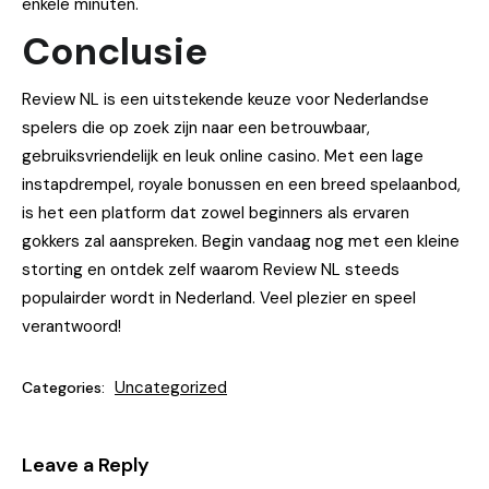
enkele minuten.
Conclusie
Review NL is een uitstekende keuze voor Nederlandse
spelers die op zoek zijn naar een betrouwbaar,
gebruiksvriendelijk en leuk online casino. Met een lage
instapdrempel, royale bonussen en een breed spelaanbod,
is het een platform dat zowel beginners als ervaren
gokkers zal aanspreken. Begin vandaag nog met een kleine
storting en ontdek zelf waarom Review NL steeds
populairder wordt in Nederland. Veel plezier en speel
verantwoord!
Uncategorized
Categories:
Leave a Reply