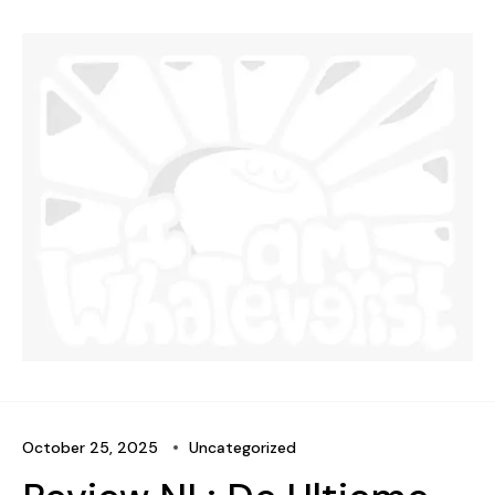
October 25, 2025
Uncategorized