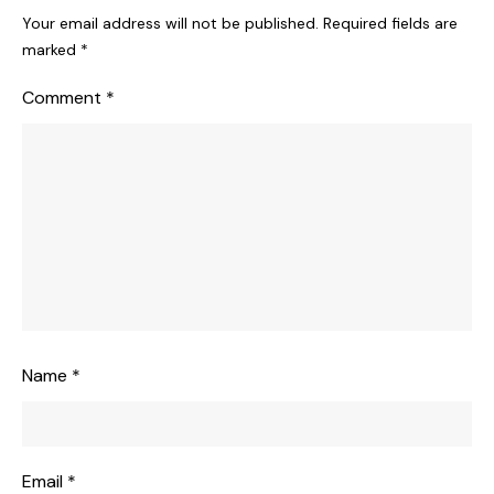
Your email address will not be published.
Required fields are
marked
*
Comment
*
Name
*
Email
*