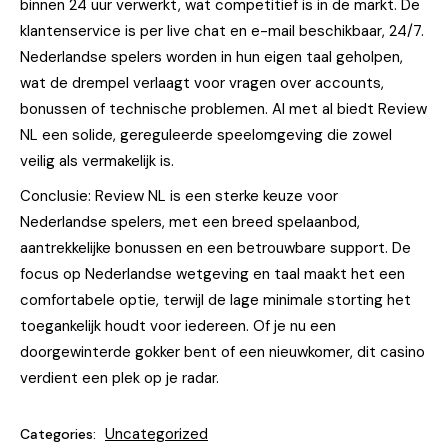
binnen 24 uur verwerkt, wat competitief is in de markt. De
klantenservice is per live chat en e-mail beschikbaar, 24/7.
Nederlandse spelers worden in hun eigen taal geholpen,
wat de drempel verlaagt voor vragen over accounts,
bonussen of technische problemen. Al met al biedt Review
NL een solide, gereguleerde speelomgeving die zowel
veilig als vermakelijk is.
Conclusie: Review NL is een sterke keuze voor
Nederlandse spelers, met een breed spelaanbod,
aantrekkelijke bonussen en een betrouwbare support. De
focus op Nederlandse wetgeving en taal maakt het een
comfortabele optie, terwijl de lage minimale storting het
toegankelijk houdt voor iedereen. Of je nu een
doorgewinterde gokker bent of een nieuwkomer, dit casino
verdient een plek op je radar.
Uncategorized
Categories: