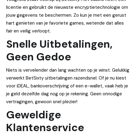
licentie en gebruikt de nieuwste encryptietechnologie om
jouw gegevens te beschermen. Zo kun je met een gerust
hart genieten van je favoriete games, wetende dat alles
fair en veilig verloopt.
Snelle Uitbetalingen,
Geen Gedoe
Niets is vervelender dan lang wachten op je winst. Gelukkig
verwerkt BetSixty uitbetalingen razendsnel. Of je nu kiest
voor iDEAL, bankoverschrijving of een e-wallet, vaak heb je
je geld dezelfde dag nog op je rekening. Geen onnodige
vertragingen, gewoon snel plezier!
Geweldige
Klantenservice